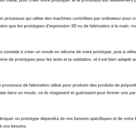
u du métal, pour créer votre prototype, et le processus est relativemen
processus qui utilise des machines contrôlées par ordinateur pour cré
chère que les prototypes d'impression 3D ou de fabrication à la main, m
 consiste à créer un moule en silicone de votre prototype, puis à utili
rie de prototypes pour les tests et la validation, et il est bien adapté 
 processus de fabrication utilisé pour produire des produits de polyur
e dans un moule, où ils réagissent et guérissent pour former une partie 
briquer un prototype dépendra de vos besoins spécifiques et de votre 
 à vos besoins.