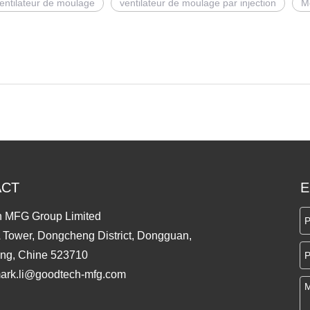
entilateur de moulage
ventilateur de moulage par injection
Mo
ACT
E
 MFG Group Limited
 Tower, Dongcheng District, Dongguan,
ng, Chine 523710
ark.li@goodtech-mfg.com