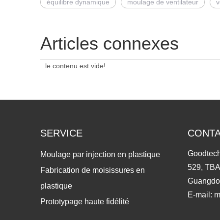
équilibre dynamique
moulage de ventilateur
v
Articles connexes
le contenu est vide!
SERVICE
CONT
Goodtech
Moulage par injection en plastique
529, TBA
Fabrication de moisissures en
Guangdo
plastique
E-mail:
m
Prototypage haute fidélité